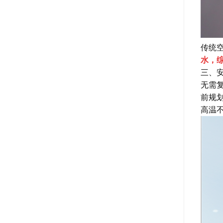
传统
水，综
三、
无需
前规
高温