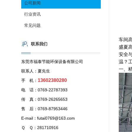
公司新闻
行业资讯
常见问题
车间
联系我们
盛夏
安全
东莞市福泰节能环保设备有限公司
温？
一、精
联系人：夏先生
13602380280
手 机：
电 话：0769-22787393
传 真：0769-26265653
售 后：0769-87953446
E-mail：futai0769@163.com
Ｑ Ｑ：281710916