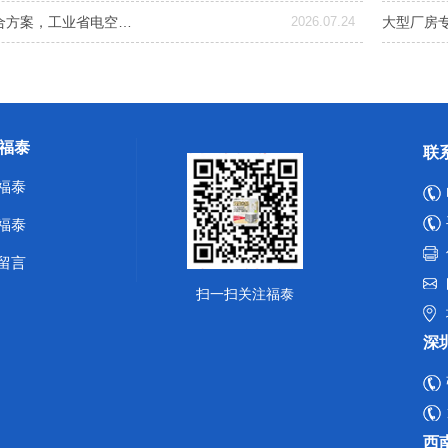
合方案，工业省电空…
2026.07.24
大型厂房
福泰
联
福泰
福泰
留言
扫一扫关注福泰
深
西