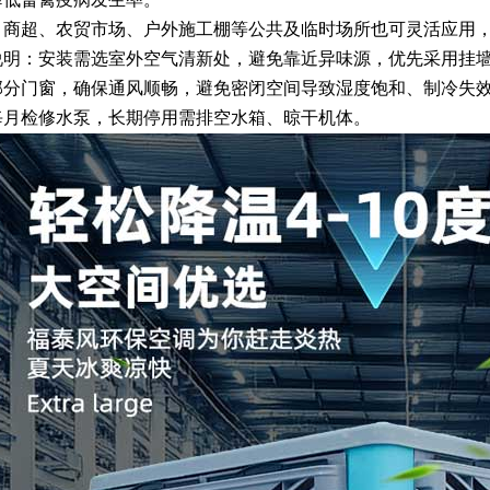
，商超、农贸市场、户外施工棚等公共及临时场所也可灵活应用
说明：安装需选室外空气清新处，避免靠近异味源，优先采用挂
部分门窗，确保通风顺畅，避免密闭空间导致湿度饱和、制冷失
每月检修水泵，长期停用需排空水箱、晾干机体。