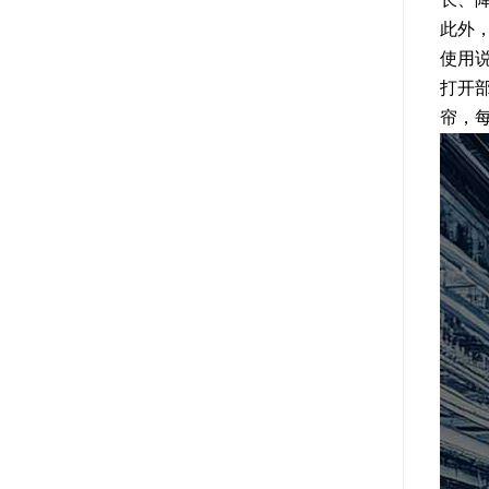
此外
使用
打开
帘，