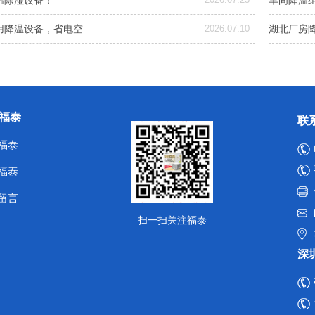
温除湿设备！
车间降温
用降温设备，省电空…
2026.07.10
湖北厂房
福泰
联
福泰
福泰
留言
扫一扫关注福泰
深