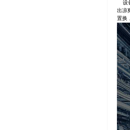
设备
出凉
置换