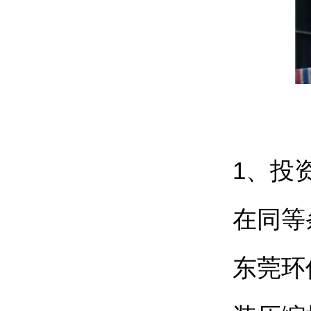
1、投
在同等
东莞环