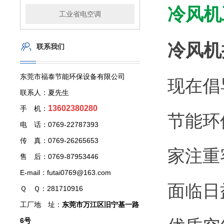
冷风机
工业省电空调
冷风机
联系我们
东莞市福泰节能环保设备有限公司
现在倡
联系人：夏先生
13602380280
手 机：
节能环
电 话：0769-22787393
传 真：0769-26265653
家注重
售 后：0769-87953446
E-mail：futai0769@163.com
面临日
Ｑ Ｑ：281710916
工厂地 址：
东莞市万江区旧宁基一路
6号