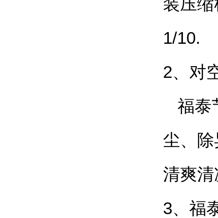
装压缩
1/10.
2、对
福泰节
尘、除
清爽清
3、福