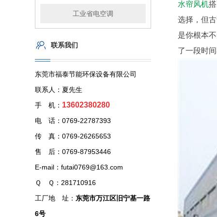
水帘风机
搭
工业省电空调
选择，但古
是你根本不
联系我们
了一段时间
东莞市福泰节能环保设备有限公司
联系人：夏先生
13602380280
手 机：
电 话：0769-22787393
传 真：0769-26265653
售 后：0769-87953446
E-mail：futai0769@163.com
Ｑ Ｑ：281710916
工厂地 址：
东莞市万江区旧宁基一路
6号