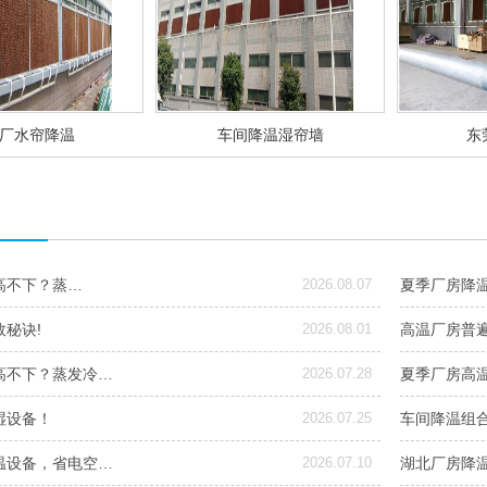
厂水帘降温
车间降温湿帘墙
东
高不下？蒸…
2026.08.07
夏季厂房降
秘诀!
2026.08.01
高温厂房普
高不下？蒸发冷…
2026.07.28
夏季厂房高
湿设备！
2026.07.25
车间降温组
温设备，省电空…
2026.07.10
湖北厂房降