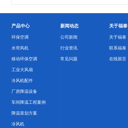
精密机床车间降温
日用品生产车间降温
纺织厂车间降温
东莞东坑环保空调
东莞寮步环保空调
东莞谢岗环保空调
产品中心
新闻动态
关于福泰
东莞中堂环保空调
东莞道滘环保空调
东莞清溪环保空调
环保空调
公司新闻
关于福泰
浙江蒸发冷空调
天津蒸发冷空调
上海蒸发冷省电空调
水帘风机
行业资讯
联系福泰
环保空调厂家
东莞横沥环保空调
东莞冷风机
惠州冷风
移动环保空调
常见问题
在线留言
深圳橡胶厂降温方案
武汉车间快速降温措施
惠州工业蒸
工业大风扇
东莞福泰环保空调
惠州厂房降温
江苏工业冷风机
塑胶
冷风机配件
酒泉工业省电空调
渭南工业省电空调
焦作工业省电空调
厂房降温设备
南阳工业省电空调
鹤壁工业省电空调
信阳工业省电空调
车间降温工程案例
商丘工业省电空调
株洲工业省电空调
周口工业省电空调
降温策划方案
惠州水帘墙价格
佛山降温湿帘
珠海冷风机安装
厚街车
冷风机