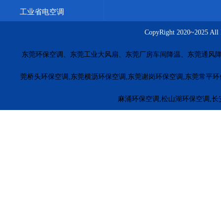
茶山橡胶厂车间方法
大朗工业省电空调功率款式
工业省
工业省电空调
五金模具车间通风降温
台湾工业环保空调
广西冷风机价
CopyRight 2020~20
上海车间降温永磁风扇
大连车间降温解决方案
重庆厂房
东莞环保空调、东莞工业大风扇、东莞厂房车间降温、东莞通风降
长沙工业风扇源头厂家
南昌湿帘安装工程
合肥厂房通风
福田环保空调
罗湖环保空调
南山环保空调
盐田环保空
莞桥头环保空调,东莞横沥环保空调,东莞谢岗环保空调,东莞常平环
惠东环保空调
博罗环保空调
龙门冷风机安装
惠城环保
麻涌环保空调,松山湖环保空调,长
江门厂房降温
茂名降温水冷空调
梅州电子厂降温
河源
珠海工业冷风机安装
萝岗工业冷风机
黄埔工业环保空调
广州冷风机安装
车间降温环保空调
江门车间降温冷风机
东莞环保空调厂家
揭阳环保空调厂家
云浮环保空调厂家
五金车间环保空调厂家
塑料厂冷风机安装
橡胶厂降温方
安徽冷风机厂家
山东环保空调
河南冷风机安装
广东工