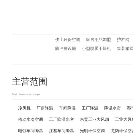
佛山环保空调
家居用品加盟
护栏网
防冲撞设施
小型喷雾干燥机
集装箱
主营范围
Main business scope
冷风机
厂房降温
车间降温
工厂降温
降温水帘
湿
移动水冷空调
工厂降温水帘
东莞工业大风扇
工业大风
电镀车间降温
注塑车间降温
光明环保空调
龙岗环保空