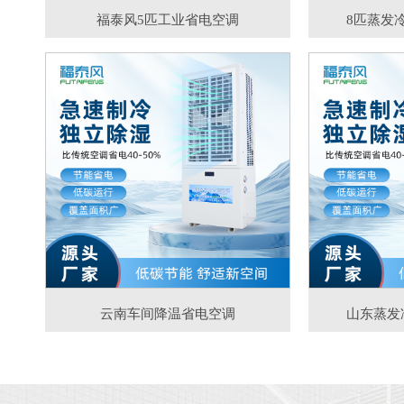
福泰风5匹工业省电空调
8匹蒸发
云南车间降温省电空调
山东蒸发