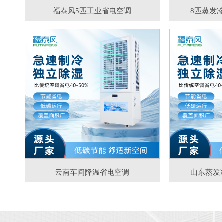
福泰风5匹工业省电空调
8匹蒸发
云南车间降温省电空调
山东蒸发