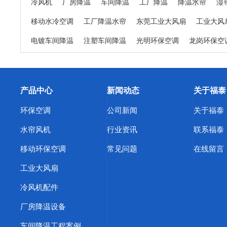
冷风机
厂房降温
车间降温
工厂降温
降温水帘
湿
移动水冷空调
工厂降温水帘
东莞工业大风扇
工业大风
电镀车间降温
注塑车间降温
光明环保空调
龙岗环保空
精密机床车间降温
日用品生产车间降温
纺织厂车间降温
东莞东坑环保空调
东莞寮步环保空调
东莞谢岗环保空调
产品中心
新闻动态
关于福泰
东莞中堂环保空调
东莞道滘环保空调
东莞清溪环保空调
环保空调
公司新闻
关于福泰
浙江蒸发冷空调
天津蒸发冷空调
上海蒸发冷省电空调
水帘风机
行业资讯
联系福泰
环保空调厂家
东莞横沥环保空调
东莞冷风机
惠州冷风
移动环保空调
常见问题
在线留言
深圳橡胶厂降温方案
武汉车间快速降温措施
惠州工业蒸
工业大风扇
东莞福泰环保空调
惠州厂房降温
江苏工业冷风机
塑胶
冷风机配件
酒泉工业省电空调
渭南工业省电空调
焦作工业省电空调
厂房降温设备
南阳工业省电空调
鹤壁工业省电空调
信阳工业省电空调
车间降温工程案例