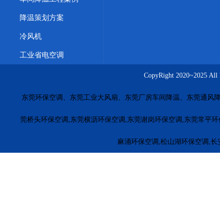
商丘工业省电空调
株洲工业省电空调
周口工业省电空调
降温策划方案
惠州水帘墙价格
佛山降温湿帘
珠海冷风机安装
厚街车
冷风机
茶山橡胶厂车间方法
大朗工业省电空调功率款式
工业省
工业省电空调
五金模具车间通风降温
台湾工业环保空调
广西冷风机价
CopyRight 2020~20
上海车间降温永磁风扇
大连车间降温解决方案
重庆厂房
东莞环保空调、东莞工业大风扇、东莞厂房车间降温、东莞通风降
长沙工业风扇源头厂家
南昌湿帘安装工程
合肥厂房通风
福田环保空调
罗湖环保空调
南山环保空调
盐田环保空
莞桥头环保空调,东莞横沥环保空调,东莞谢岗环保空调,东莞常平环
惠东环保空调
博罗环保空调
龙门冷风机安装
惠城环保
麻涌环保空调,松山湖环保空调,长
江门厂房降温
茂名降温水冷空调
梅州电子厂降温
河源
珠海工业冷风机安装
萝岗工业冷风机
黄埔工业环保空调
广州冷风机安装
车间降温环保空调
江门车间降温冷风机
东莞环保空调厂家
揭阳环保空调厂家
云浮环保空调厂家