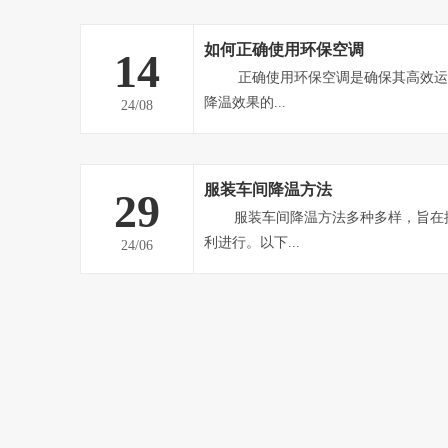
通不畅、整体高温闷热的车间。负压风机能强
热空气排到室外，形成负压态势，迫使室外空
如何正确使用环保空调
14
气，从而提高车间内空气流通速...
正确使用环保空调是确保其高效运行、延长使用寿命并达到最佳
降温效果的...
24/08
服装车间降温方法
29
服装车间降温方法多种多样，旨在提高员工舒适度，保障生产顺
利进行。以下...
24/06