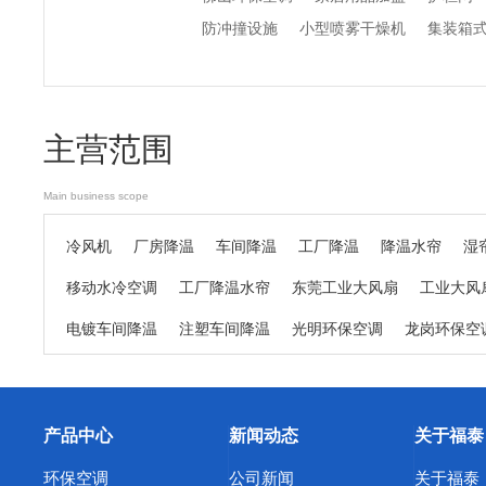
防冲撞设施
小型喷雾干燥机
集装箱
主营范围
Main business scope
冷风机
厂房降温
车间降温
工厂降温
降温水帘
湿
移动水冷空调
工厂降温水帘
东莞工业大风扇
工业大风
电镀车间降温
注塑车间降温
光明环保空调
龙岗环保空
精密机床车间降温
日用品生产车间降温
纺织厂车间降温
东莞东坑环保空调
东莞寮步环保空调
东莞谢岗环保空调
产品中心
新闻动态
关于福泰
东莞中堂环保空调
东莞道滘环保空调
东莞清溪环保空调
环保空调
公司新闻
关于福泰