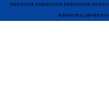
福田环保空调
罗湖环保空调
南山环保空调
盐田环保空
莞桥头环保空调,东莞横沥环保空调,东莞谢岗环保空调,东莞常平环
惠东环保空调
博罗环保空调
龙门冷风机安装
惠城环保
麻涌环保空调,松山湖环保空调,长
江门厂房降温
茂名降温水冷空调
梅州电子厂降温
河源
珠海工业冷风机安装
萝岗工业冷风机
黄埔工业环保空调
广州冷风机安装
车间降温环保空调
江门车间降温冷风机
东莞环保空调厂家
揭阳环保空调厂家
云浮环保空调厂家
五金车间环保空调厂家
塑料厂冷风机安装
橡胶厂降温方
安徽冷风机厂家
山东环保空调
河南冷风机安装
广东工
广西环保空调安装
北京环保空调安装
香港环保空调安装
合肥工业大风扇安装
西丽工业大风扇厂家
湛江工业大风
印度尼西亚工业大风扇
缅甸工业大风扇厂家
大朗工业大
桃源工业大风扇安装
民治大型工业吊扇
观澜大型工业风