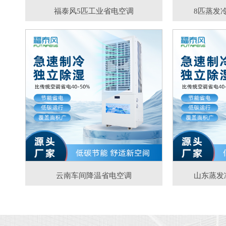
福泰风5匹工业省电空调
8匹蒸发
云南车间降温省电空调
山东蒸发