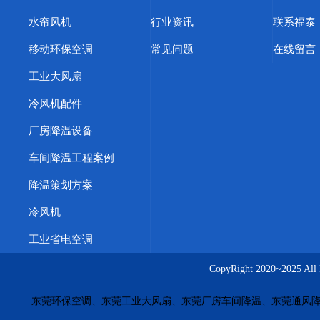
浙江蒸发冷空调
天津蒸发冷空调
上海蒸发冷省电空调
水帘风机
行业资讯
联系福泰
环保空调厂家
东莞横沥环保空调
东莞冷风机
惠州冷风
移动环保空调
常见问题
在线留言
深圳橡胶厂降温方案
武汉车间快速降温措施
惠州工业蒸
工业大风扇
东莞福泰环保空调
惠州厂房降温
江苏工业冷风机
塑胶
冷风机配件
酒泉工业省电空调
渭南工业省电空调
焦作工业省电空调
厂房降温设备
南阳工业省电空调
鹤壁工业省电空调
信阳工业省电空调
车间降温工程案例
商丘工业省电空调
株洲工业省电空调
周口工业省电空调
降温策划方案
惠州水帘墙价格
佛山降温湿帘
珠海冷风机安装
厚街车
冷风机
茶山橡胶厂车间方法
大朗工业省电空调功率款式
工业省
工业省电空调
五金模具车间通风降温
台湾工业环保空调
广西冷风机价
CopyRight 2020~20
上海车间降温永磁风扇
大连车间降温解决方案
重庆厂房
东莞环保空调、东莞工业大风扇、东莞厂房车间降温、东莞通风降
长沙工业风扇源头厂家
南昌湿帘安装工程
合肥厂房通风