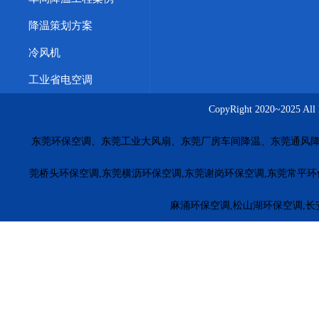
商丘工业省电空调
株洲工业省电空调
周口工业省电空调
降温策划方案
惠州水帘墙价格
佛山降温湿帘
珠海冷风机安装
厚街车
冷风机
茶山橡胶厂车间方法
大朗工业省电空调功率款式
工业省
工业省电空调
五金模具车间通风降温
台湾工业环保空调
广西冷风机价
CopyRight 2020~20
上海车间降温永磁风扇
大连车间降温解决方案
重庆厂房
东莞环保空调、东莞工业大风扇、东莞厂房车间降温、东莞通风降
长沙工业风扇源头厂家
南昌湿帘安装工程
合肥厂房通风
福田环保空调
罗湖环保空调
南山环保空调
盐田环保空
莞桥头环保空调,东莞横沥环保空调,东莞谢岗环保空调,东莞常平环
惠东环保空调
博罗环保空调
龙门冷风机安装
惠城环保
麻涌环保空调,松山湖环保空调,长
江门厂房降温
茂名降温水冷空调
梅州电子厂降温
河源
珠海工业冷风机安装
萝岗工业冷风机
黄埔工业环保空调
广州冷风机安装
车间降温环保空调
江门车间降温冷风机
东莞环保空调厂家
揭阳环保空调厂家
云浮环保空调厂家