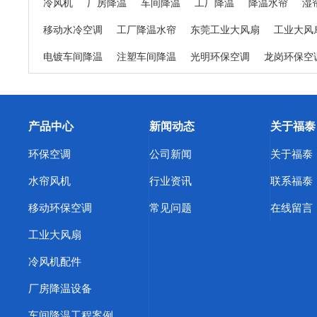
冷风机
厂房降温
车间降温
工厂降温
降温水帘
湿
移动水冷空调
工厂降温水帘
东莞工业大风扇
工业大风
电镀车间降温
注塑车间降温
光明环保空调
龙岗环保空
精密机床车间降温
日用品生产车间降温
纺织厂车间降温
东莞东坑环保空调
东莞寮步环保空调
东莞谢岗环保空调
产品中心
新闻动态
关于福泰
东莞中堂环保空调
东莞道滘环保空调
东莞清溪环保空调
环保空调
公司新闻
关于福泰
浙江蒸发冷空调
天津蒸发冷空调
上海蒸发冷省电空调
水帘风机
行业资讯
联系福泰
环保空调厂家
东莞横沥环保空调
东莞冷风机
惠州冷风
移动环保空调
常见问题
在线留言
深圳橡胶厂降温方案
武汉车间快速降温措施
惠州工业蒸
工业大风扇
东莞福泰环保空调
惠州厂房降温
江苏工业冷风机
塑胶
冷风机配件
酒泉工业省电空调
渭南工业省电空调
焦作工业省电空调
厂房降温设备
南阳工业省电空调
鹤壁工业省电空调
信阳工业省电空调
车间降温工程案例