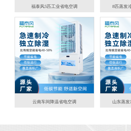
福泰风5匹工业省电空调
8匹蒸发
云南车间降温省电空调
山东蒸发