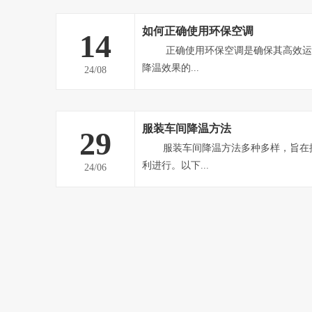
通不畅、整体高温闷热的车间。负压风机能强
热空气排到室外，形成负压态势，迫使室外空
如何正确使用环保空调
14
气，从而提高车间内空气流通速...
正确使用环保空调是确保其高效运行、延长使用寿命并达到最佳
降温效果的...
24/08
服装车间降温方法
29
服装车间降温方法多种多样，旨在提高员工舒适度，保障生产顺
利进行。以下...
24/06