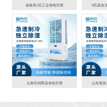
福泰风5匹工业省电空调
8匹蒸发
云南车间降温省电空调
山东蒸发