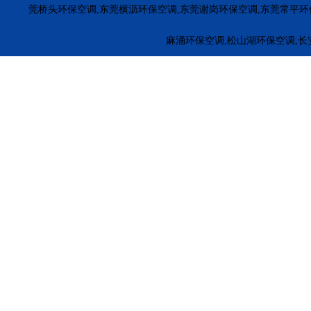
福田环保空调
罗湖环保空调
南山环保空调
盐田环保空
莞桥头环保空调,东莞横沥环保空调,东莞谢岗环保空调,东莞常平环
惠东环保空调
博罗环保空调
龙门冷风机安装
惠城环保
麻涌环保空调,松山湖环保空调,长
江门厂房降温
茂名降温水冷空调
梅州电子厂降温
河源
珠海工业冷风机安装
萝岗工业冷风机
黄埔工业环保空调
广州冷风机安装
车间降温环保空调
江门车间降温冷风机
东莞环保空调厂家
揭阳环保空调厂家
云浮环保空调厂家
五金车间环保空调厂家
塑料厂冷风机安装
橡胶厂降温方
安徽冷风机厂家
山东环保空调
河南冷风机安装
广东工
广西环保空调安装
北京环保空调安装
香港环保空调安装
合肥工业大风扇安装
西丽工业大风扇厂家
湛江工业大风
印度尼西亚工业大风扇
缅甸工业大风扇厂家
大朗工业大
桃源工业大风扇安装
民治大型工业吊扇
观澜大型工业风