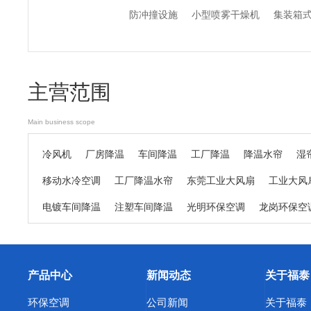
防冲撞设施
小型喷雾干燥机
集装箱
主营范围
Main business scope
冷风机
厂房降温
车间降温
工厂降温
降温水帘
湿
移动水冷空调
工厂降温水帘
东莞工业大风扇
工业大风
电镀车间降温
注塑车间降温
光明环保空调
龙岗环保空
精密机床车间降温
日用品生产车间降温
纺织厂车间降温
东莞东坑环保空调
东莞寮步环保空调
东莞谢岗环保空调
产品中心
新闻动态
关于福泰
东莞中堂环保空调
东莞道滘环保空调
东莞清溪环保空调
环保空调
公司新闻
关于福泰