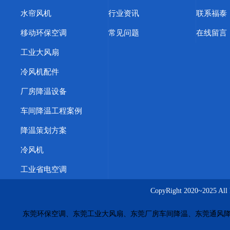
浙江蒸发冷空调
天津蒸发冷空调
上海蒸发冷省电空调
水帘风机
行业资讯
联系福泰
环保空调厂家
东莞横沥环保空调
东莞冷风机
惠州冷风
移动环保空调
常见问题
在线留言
深圳橡胶厂降温方案
武汉车间快速降温措施
惠州工业蒸
工业大风扇
东莞福泰环保空调
惠州厂房降温
江苏工业冷风机
塑胶
冷风机配件
酒泉工业省电空调
渭南工业省电空调
焦作工业省电空调
厂房降温设备
南阳工业省电空调
鹤壁工业省电空调
信阳工业省电空调
车间降温工程案例
商丘工业省电空调
株洲工业省电空调
周口工业省电空调
降温策划方案
惠州水帘墙价格
佛山降温湿帘
珠海冷风机安装
厚街车
冷风机
茶山橡胶厂车间方法
大朗工业省电空调功率款式
工业省
工业省电空调
五金模具车间通风降温
台湾工业环保空调
广西冷风机价
CopyRight 2020~20
上海车间降温永磁风扇
大连车间降温解决方案
重庆厂房
东莞环保空调、东莞工业大风扇、东莞厂房车间降温、东莞通风降
长沙工业风扇源头厂家
南昌湿帘安装工程
合肥厂房通风