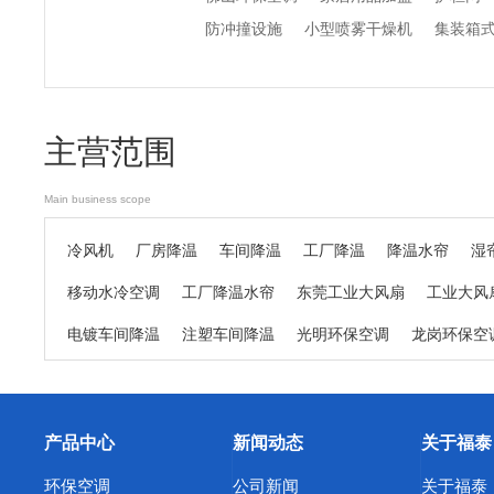
防冲撞设施
小型喷雾干燥机
集装箱
主营范围
Main business scope
冷风机
厂房降温
车间降温
工厂降温
降温水帘
湿
移动水冷空调
工厂降温水帘
东莞工业大风扇
工业大风
电镀车间降温
注塑车间降温
光明环保空调
龙岗环保空
精密机床车间降温
日用品生产车间降温
纺织厂车间降温
东莞东坑环保空调
东莞寮步环保空调
东莞谢岗环保空调
产品中心
新闻动态
关于福泰
东莞中堂环保空调
东莞道滘环保空调
东莞清溪环保空调
环保空调
公司新闻
关于福泰