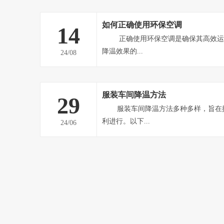
通不畅、整体高温闷热的车间。负压风机能强
热空气排到室外，形成负压态势，迫使室外空
如何正确使用环保空调
14
气，从而提高车间内空气流通速...
正确使用环保空调是确保其高效运行、延长使用寿命并达到最佳
降温效果的...
24/08
服装车间降温方法
29
服装车间降温方法多种多样，旨在提高员工舒适度，保障生产顺
利进行。以下...
24/06