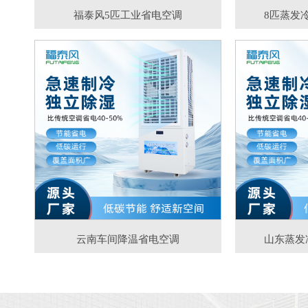
福泰风5匹工业省电空调
8匹蒸发
云南车间降温省电空调
山东蒸发