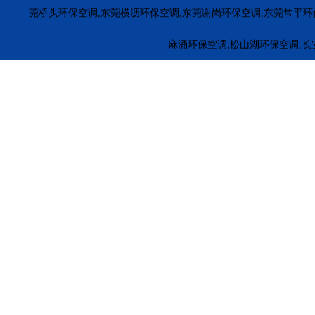
福田环保空调
罗湖环保空调
南山环保空调
盐田环保空
莞桥头环保空调,东莞横沥环保空调,东莞谢岗环保空调,东莞常平环
惠东环保空调
博罗环保空调
龙门冷风机安装
惠城环保
麻涌环保空调,松山湖环保空调,长
江门厂房降温
茂名降温水冷空调
梅州电子厂降温
河源
珠海工业冷风机安装
萝岗工业冷风机
黄埔工业环保空调
广州冷风机安装
车间降温环保空调
江门车间降温冷风机
东莞环保空调厂家
揭阳环保空调厂家
云浮环保空调厂家
五金车间环保空调厂家
塑料厂冷风机安装
橡胶厂降温方
安徽冷风机厂家
山东环保空调
河南冷风机安装
广东工
广西环保空调安装
北京环保空调安装
香港环保空调安装
合肥工业大风扇安装
西丽工业大风扇厂家
湛江工业大风
印度尼西亚工业大风扇
缅甸工业大风扇厂家
大朗工业大
桃源工业大风扇安装
民治大型工业吊扇
观澜大型工业风