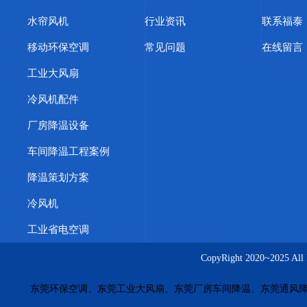
浙江蒸发冷空调
天津蒸发冷空调
上海蒸发冷省电空调
水帘风机
行业资讯
联系福泰
环保空调厂家
东莞横沥环保空调
东莞冷风机
惠州冷风
移动环保空调
常见问题
在线留言
深圳橡胶厂降温方案
武汉车间快速降温措施
惠州工业蒸
工业大风扇
东莞福泰环保空调
惠州厂房降温
江苏工业冷风机
塑胶
冷风机配件
酒泉工业省电空调
渭南工业省电空调
焦作工业省电空调
厂房降温设备
南阳工业省电空调
鹤壁工业省电空调
信阳工业省电空调
车间降温工程案例
商丘工业省电空调
株洲工业省电空调
周口工业省电空调
降温策划方案
惠州水帘墙价格
佛山降温湿帘
珠海冷风机安装
厚街车
冷风机
茶山橡胶厂车间方法
大朗工业省电空调功率款式
工业省
工业省电空调
五金模具车间通风降温
台湾工业环保空调
广西冷风机价
CopyRight 2020~20
上海车间降温永磁风扇
大连车间降温解决方案
重庆厂房
东莞环保空调、东莞工业大风扇、东莞厂房车间降温、东莞通风降
长沙工业风扇源头厂家
南昌湿帘安装工程
合肥厂房通风