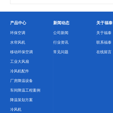
精密机床车间降温
日用品生产车间降温
纺织厂车间降温
东莞东坑环保空调
东莞寮步环保空调
东莞谢岗环保空调
产品中心
新闻动态
关于福泰
东莞中堂环保空调
东莞道滘环保空调
东莞清溪环保空调
环保空调
公司新闻
关于福泰
浙江蒸发冷空调
天津蒸发冷空调
上海蒸发冷省电空调
水帘风机
行业资讯
联系福泰
环保空调厂家
东莞横沥环保空调
东莞冷风机
惠州冷风
移动环保空调
常见问题
在线留言
深圳橡胶厂降温方案
武汉车间快速降温措施
惠州工业蒸
工业大风扇
东莞福泰环保空调
惠州厂房降温
江苏工业冷风机
塑胶
冷风机配件
酒泉工业省电空调
渭南工业省电空调
焦作工业省电空调
厂房降温设备
南阳工业省电空调
鹤壁工业省电空调
信阳工业省电空调
车间降温工程案例
商丘工业省电空调
株洲工业省电空调
周口工业省电空调
降温策划方案
惠州水帘墙价格
佛山降温湿帘
珠海冷风机安装
厚街车
冷风机