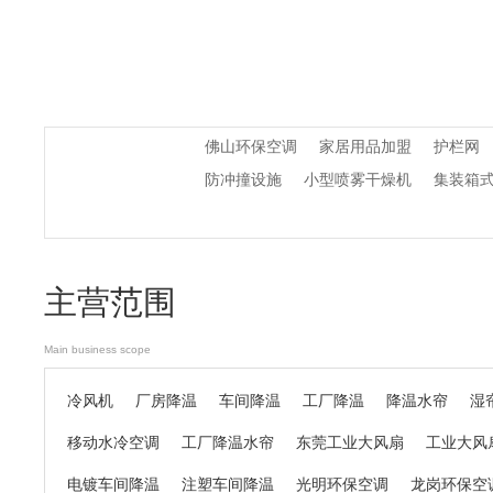
佛山环保空调
家居用品加盟
护栏网
防冲撞设施
小型喷雾干燥机
集装箱
主营范围
Main business scope
冷风机
厂房降温
车间降温
工厂降温
降温水帘
湿
移动水冷空调
工厂降温水帘
东莞工业大风扇
工业大风
电镀车间降温
注塑车间降温
光明环保空调
龙岗环保空