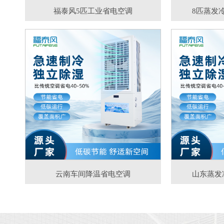
福泰风5匹工业省电空调
8匹蒸发
云南车间降温省电空调
山东蒸发